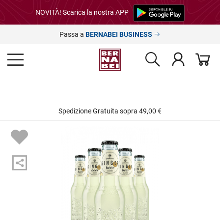
NOVITÀ! Scarica la nostra APP
Passa a
BERNABEI BUSINESS
Spedizione Gratuita sopra 49,00 €