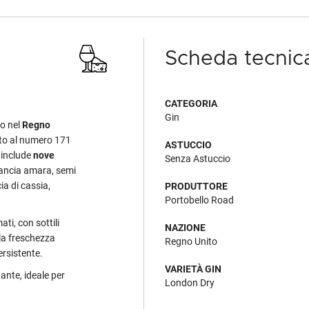
Scheda tecnic
CATEGORIA
Gin
to nel
Regno
ato al numero 171
ASTUCCIO
a include
nove
Senza Astuccio
arancia amara, semi
ia di cassia,
PRODUTTORE
Portobello Road
ti, con sottili
NAZIONE
 la freschezza
Regno Unito
ersistente.
VARIETÀ GIN
nante, ideale per
London Dry