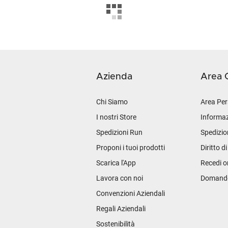
Azienda
Area C
Chi Siamo
Area Per
I nostri Store
Informaz
Spedizioni Run
Spedizio
Proponi i tuoi prodotti
Diritto d
Scarica l'App
Recedi o
Lavora con noi
Domande 
Convenzioni Aziendali
Regali Aziendali
Sostenibilità