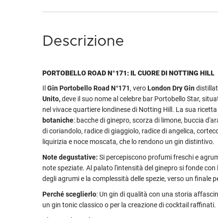
Descrizione
PORTOBELLO ROAD N°171: IL CUORE DI NOTTING HILL
Il
Gin Portobello Road N°171
, vero
London Dry Gin
distilla
Unito,
deve il suo nome al celebre bar Portobello Star, situ
nel vivace quartiere londinese di Notting Hill. La sua ricett
botaniche
: bacche di ginepro, scorza di limone, buccia d'
di coriandolo, radice di giaggiolo, radice di angelica, cortecc
liquirizia e noce moscata, che lo rendono un gin distintivo.
Note degustative:
Si percepiscono profumi freschi e agruma
note speziate. Al palato l'intensità del ginepro si fonde con
degli agrumi e la complessità delle spezie, verso un finale p
Perché sceglierlo
: Un gin di qualità con una storia affasci
un gin tonic classico o per la creazione di cocktail raffinati.