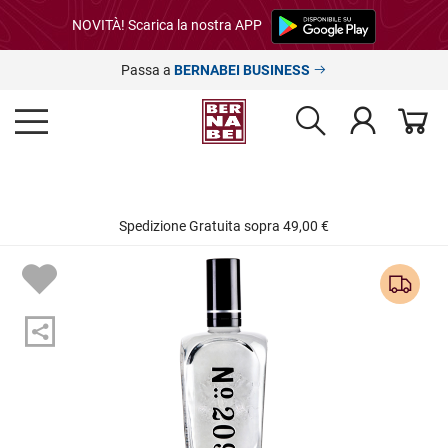
NOVITÀ! Scarica la nostra APP
Passa a
BERNABEI BUSINESS
Spedizione Gratuita sopra 49,00 €