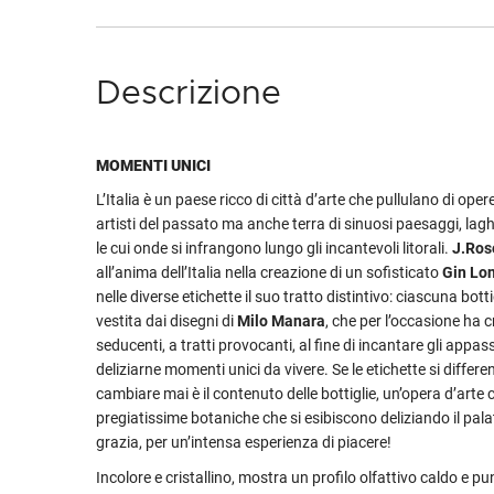
Descrizione
MOMENTI UNICI
L’Italia è un paese ricco di città d’arte che pullulano di ope
artisti del passato ma anche terra di sinuosi paesaggi, laghi,
le cui onde si infrangono lungo gli incantevoli litorali.
J.Ros
all’anima dell’Italia nella creazione di un sofisticato
Gin Lo
nelle diverse etichette il suo tratto distintivo: ciascuna bottig
vestita dai disegni di
Milo Manara
, che per l’occasione ha c
seducenti, a tratti provocanti, al fine di incantare gli appass
deliziarne momenti unici da vivere. Se le etichette si differ
cambiare mai è il contenuto delle bottiglie, un’opera d’art
pregiatissime botaniche che si esibiscono deliziando il pal
grazia, per un’intensa esperienza di piacere!
Incolore e cristallino, mostra un profilo olfattivo caldo e pu