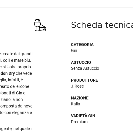
Scheda tecnic
CATEGORIA
Gin
re create dai grandi
 colli e mare blu,
ASTUCCIO
e
si ispira proprio
Senza Astuccio
ndon Dry
che vede
lia, infatti, è
PRODUTTORE
J.Rose
reato delle icone
ionati di Gin e
NAZIONE
enziano, a non
Italia
e composta da nove
ato con eleganza e
VARIETÀ GIN
Premium
ngente, nel quale i