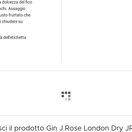
 dolcezza del fico
ianchi. Assaggio
usto fruttato che
i chiudere su
tà dell'etichetta
sci il prodotto Gin J.Rose London Dry J