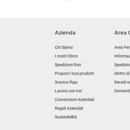
Azienda
Area C
Chi Siamo
Area Per
I nostri Store
Informaz
Spedizioni Run
Spedizio
Proponi i tuoi prodotti
Diritto d
Scarica l'App
Recedi o
Lavora con noi
Domande 
Convenzioni Aziendali
Regali Aziendali
Sostenibilità