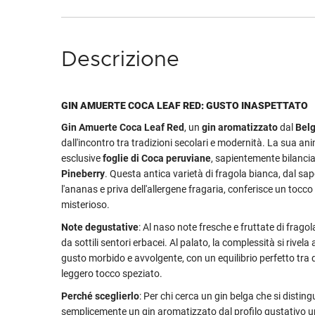
Descrizione
GIN AMUERTE COCA LEAF RED: GUSTO INASPETTATO
Gin Amuerte Coca Leaf Red
, un
gin aromatizzato
dal
Belg
dall'incontro tra tradizioni secolari e modernità. La sua ani
esclusive
foglie di Coca peruviane
, sapientemente bilancia
Pineberry
. Questa antica varietà di fragola bianca, dal sa
l'ananas e priva dell'allergene fragaria, conferisce un tocco 
misterioso.
Note degustative
: Al naso note fresche e fruttate di frag
da sottili sentori erbacei. Al palato, la complessità si rivela
gusto morbido e avvolgente, con un equilibrio perfetto tra 
leggero tocco speziato.
Perché sceglierlo
: Per chi cerca un gin belga che si distin
semplicemente un gin aromatizzato dal profilo gustativo u