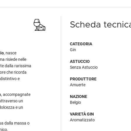
Scheda tecnic
CATEGORIA
Gin
io
, nasce
ma risiede nelle
ASTUCCIO
te dalla rarissima
Senza Astuccio
pore che ricorda
distintivo e
PRODUTTORE
Amuerte
ola, accompagnate
NAZIONE
 attraverso un
Belgio
dolcezza e un
VARIETÀ GIN
Aromatizzato
gua dalla massa o
nico.