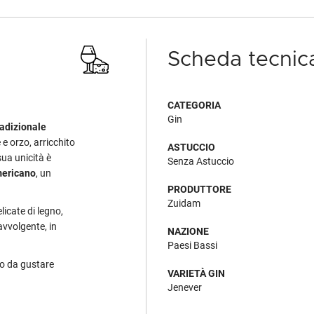
Scheda tecnic
CATEGORIA
Gin
tradizionale
e orzo, arricchito
ASTUCCIO
sua unicità è
Senza Astuccio
americano
, un
PRODUTTORE
Zuidam
icate di legno,
avvolgente, in
NAZIONE
Paesi Bassi
tto da gustare
VARIETÀ GIN
Jenever