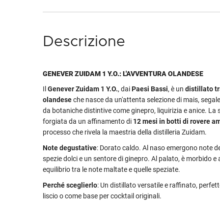
Descrizione
GENEVER ZUIDAM 1 Y.O.: L'AVVENTURA OLANDESE
Il
Genever Zuidam 1 Y.O.
, dai
Paesi Bassi
, è un
distillato 
olandese
che nasce da un'attenta selezione di mais, segale 
da botaniche distintive come ginepro, liquirizia e anice. La 
forgiata da un affinamento di
12 mesi in botti di rovere 
processo che rivela la maestria della distilleria Zuidam.
Note degustative
: Dorato caldo. Al naso emergono note del
spezie dolci e un sentore di ginepro. Al palato, è morbido e 
equilibrio tra le note maltate e quelle speziate.
Perché sceglierlo
: Un distillato versatile e raffinato, perfe
liscio o come base per cocktail originali.