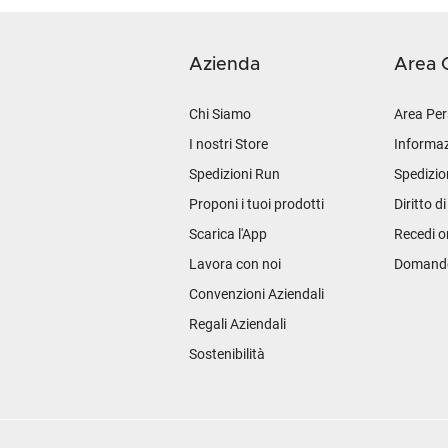
Azienda
Area C
Chi Siamo
Area Per
I nostri Store
Informaz
Spedizioni Run
Spedizio
Proponi i tuoi prodotti
Diritto d
Scarica l'App
Recedi o
Lavora con noi
Domande 
Convenzioni Aziendali
Regali Aziendali
Sostenibilità