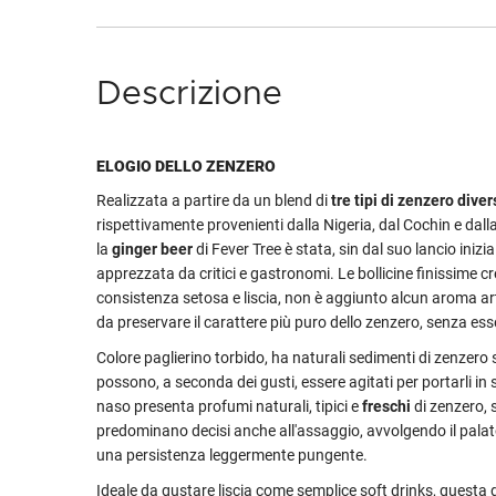
Descrizione
ELOGIO DELLO ZENZERO
Realizzata a partire da un blend di
tre tipi di zenzero diver
rispettivamente provenienti dalla Nigeria, dal Cochin e dall
la
ginger beer
di Fever Tree è stata, sin dal suo lancio inizi
apprezzata da critici e gastronomi. Le bollicine finissime 
consistenza setosa e liscia, non è aggiunto alcun aroma art
da preservare il carattere più puro dello zenzero, senza es
Colore paglierino torbido, ha naturali sedimenti di zenzero
possono, a seconda dei gusti, essere agitati per portarli in
naso presenta profumi naturali, tipici e
freschi
di zenzero, 
predominano decisi anche all'assaggio, avvolgendo il palat
una persistenza leggermente pungente.
Ideale da gustare liscia come semplice soft drinks, questa 