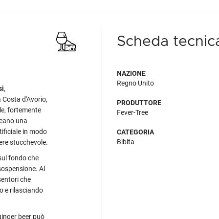
Scheda tecnic
NAZIONE
Regno Unito
si
,
a Costa d'Avorio,
PRODUTTORE
ale, fortemente
Fever-Tree
creano una
ificiale in modo
CATEGORIA
Bibita
sere stucchevole.
 sul fondo che
 sospensione. Al
sentori che
o e rilasciando
ginger beer può