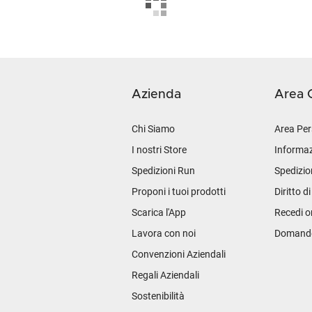
Azienda
Area C
Chi Siamo
Area Per
I nostri Store
Informaz
Spedizioni Run
Spedizio
Proponi i tuoi prodotti
Diritto d
Scarica l'App
Recedi o
Lavora con noi
Domande 
Convenzioni Aziendali
Regali Aziendali
Sostenibilità