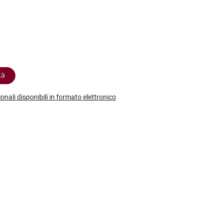
etodo
Vini Dessert
hochu
etodo Classico
Moscato
ermouth
etodo Charmat
Passito
tte le categorie »
etodo Ancestrale
Tutti i vini dessert »
tà
ionali disponibili in formato elettronico