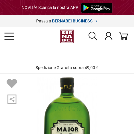
NOVITÀ! Scarica la nostra APP
Passa a
BERNABEI BUSINESS
Spedizione Gratuita sopra 49,00 €