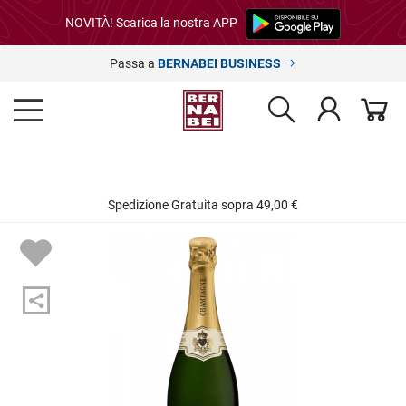
NOVITÀ! Scarica la nostra APP
Passa a
BERNABEI BUSINESS
Spedizione Gratuita sopra 49,00 €