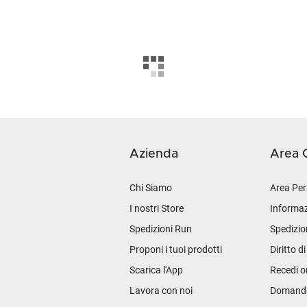
Azienda
Area C
Chi Siamo
Area Per
I nostri Store
Informaz
Spedizioni Run
Spedizio
Proponi i tuoi prodotti
Diritto d
Scarica l'App
Recedi o
Lavora con noi
Domande 