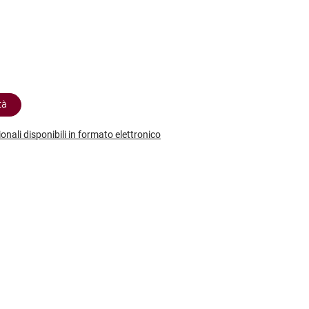
etodo
Vini Dessert
hochu
etodo Classico
Moscato
ermouth
etodo Charmat
Passito
tte le categorie »
etodo Ancestrale
Tutti i vini dessert »
tà
ionali disponibili in formato elettronico