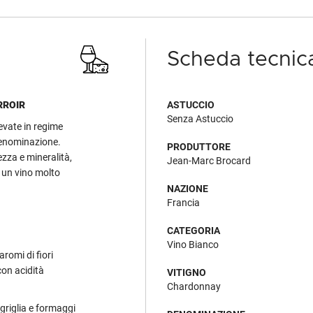
Scheda tecnic
RROIR
ASTUCCIO
Senza Astuccio
evate in regime
denominazione.
PRODUTTORE
ezza e mineralità,
Jean-Marc Brocard
 un vino molto
NAZIONE
Francia
CATEGORIA
Vino Bianco
aromi di fiori
con acidità
VITIGNO
Chardonnay
 griglia e formaggi