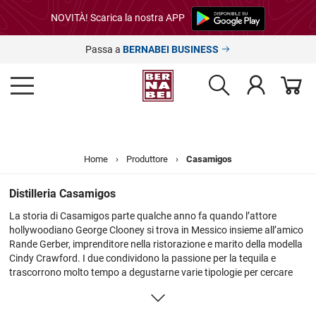
NOVITÀ! Scarica la nostra APP
Passa a
BERNABEI BUSINESS
Home
›
Produttore
›
Casamigos
Distilleria Casamigos
La storia di Casamigos parte qualche anno fa quando l’attore
hollywoodiano George Clooney si trova in Messico insieme all’amico
Rande Gerber, imprenditore nella ristorazione e marito della modella
Cindy Crawford. I due condividono la passione per la tequila e
trascorrono molto tempo a degustarne varie tipologie per cercare
quella perfetta, dal gusto morbido e gentile che possa consentire
loro di berla liscia, senza ghiaccio, né sale o limone ma scoprono
che…non esiste! Allora decidono di inventarla e si rivolgono