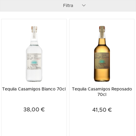
direttamente ad una distilleria perchè possa produrre qualche
Filtra
bottiglia di prova, in modo da poter trovare quella giusta; la ricetta,
ovviamente, è segreta ma alla base c’è il cuore dell’agave blu, varietà
tra le più raffinate, che viene tostato e ammorbidito per tre giorni, per
poi lasciar fermentare il succo per circa 80 ore, un metodo
artigianale molto più lungo rispetto alla tradizione. Una volta
ottenuta la tequila dei loro sogni, Clooney e Gerber iniziano a farla
assaggiare e, in poco tempo, Casamigos, ‘la casa degli amici’, viene
venduta prima negli Usa e poi in Canada, diventando, ben presto, la
tequila più popolare e bevuta tra gli intenditori. Blanco, Reposado e
Anejo, ben presto Casamigos ha varcato l’Oceano arrivando sino a
noi; ogni lotto viene numerato e firmato da Gerber e Clooney: le
bottiglie hanno un packaging minimalista, casual ma di classe,
riflettendo alla perfezione gli uomini che l’hanno creata.
Tequila Casamigos Blanco 70cl
Tequila Casamigos Reposado
70cl
38,00 €
41,50 €