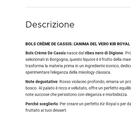
Descrizione
BOLS CRÈME DE CASSIS: L'ANIMA DEL VERO KIR ROYAL
Bols Crème De Cassis
nasce dal
ribes nero di Digione
. Pr
selezionati in Borgogna, questo liquore è il frutto della mae
trasforma la materia prima in un ingrediente iconico, dedi
sperimentare l'eleganza della mixology classica.
Note degustative
: Rosso violaceo profondo, emana un pr
bosco. Al palato è ricco e vellutato, offre un perfetto equili
note succose che persistono con eleganza e morbidezza.
Perché sceglierlo
: Per creare un perfetto Kir Royal o per d
fruttato ai tuoi dessert.