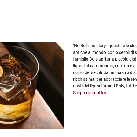
‘No Bols, no glory’: questo è lo slog
antiche al mondo, con 5 secoli di s
famiglia Bols aprì una piccola dis
liquori al cardamomo, cumino e ara
corso dei secoli, da un mastro dist
ricchissima, per abbracciare le te
gusti dei liquori firmati Bols, tutti
Scopri i prodotti »