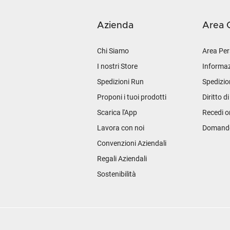
Azienda
Area C
Chi Siamo
Area Per
I nostri Store
Informaz
Spedizioni Run
Spedizio
Proponi i tuoi prodotti
Diritto d
Scarica l'App
Recedi o
Lavora con noi
Domande 
Convenzioni Aziendali
Regali Aziendali
Sostenibilità