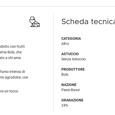
Scheda tecnic
CATEGORIA
Altro
odotto con frutti
stria Bols, che
ASTUCCIO
cato a chi ama
Senza Astuccio
PRODUTTORE
ofumo intenso di
Bols
brio agrodolce, con
NAZIONE
Paesi Bassi
are un tocco
GRADAZIONE
24%