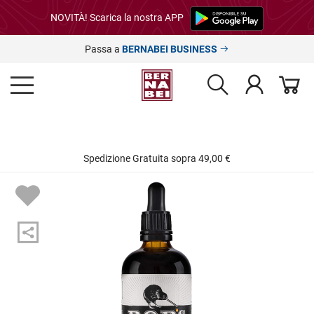
NOVITÀ! Scarica la nostra APP
Passa a
BERNABEI BUSINESS
Spedizione Gratuita sopra 49,00 €