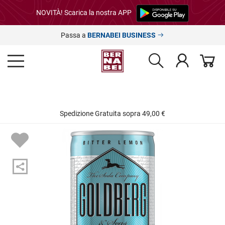
NOVITÀ! Scarica la nostra APP
Passa a
BERNABEI BUSINESS
Spedizione Gratuita sopra 49,00 €