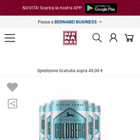
NOVITÀ! Scarica la nostra APP
Passa a
BERNABEI BUSINESS
Spedizione Gratuita sopra 49,00 €