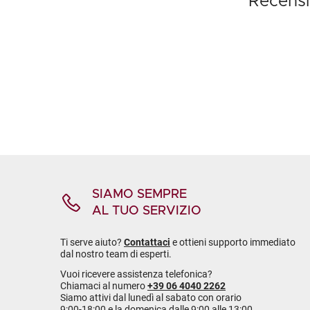
Recensi
SIAMO SEMPRE
AL TUO SERVIZIO
Ti serve aiuto?
Contattaci
e ottieni supporto immediato
dal nostro team di esperti.
Vuoi ricevere assistenza telefonica?
Chiamaci al numero
+39 06 4040 2262
Siamo attivi dal lunedì al sabato con orario
9:00-18:00 e la domenica dalle 9:00 alle 13:00.