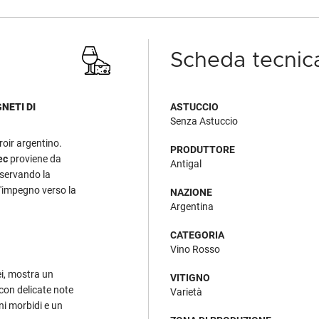
Scheda tecnic
NETI DI
ASTUCCIO
Senza Astuccio
roir argentino.
PRODUTTORE
ec
proviene da
Antigal
reservando la
 l'impegno verso la
NAZIONE
Argentina
CATEGORIA
Vino Rosso
ei, mostra un
VITIGNO
 con delicate note
Varietà
ini morbidi e un