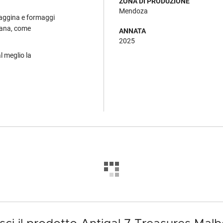
ZONA DI PRODUZIONE
Mendoza
lvaggina e formaggi
cana, come
ANNATA
2025
l meglio la