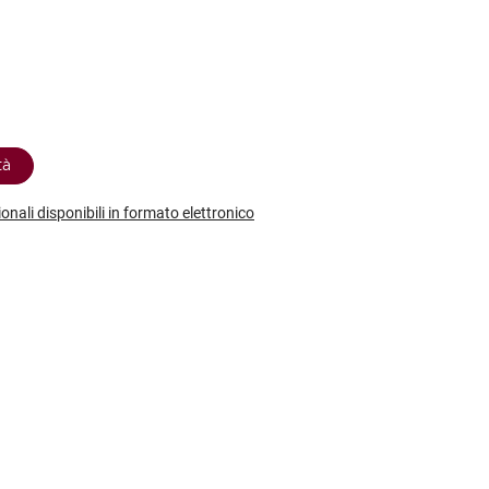
etodo
Vini Dessert
hochu
etodo Classico
Moscato
ermouth
etodo Charmat
Passito
tte le categorie »
etodo Ancestrale
Tutti i vini dessert »
tà
ionali disponibili in formato elettronico