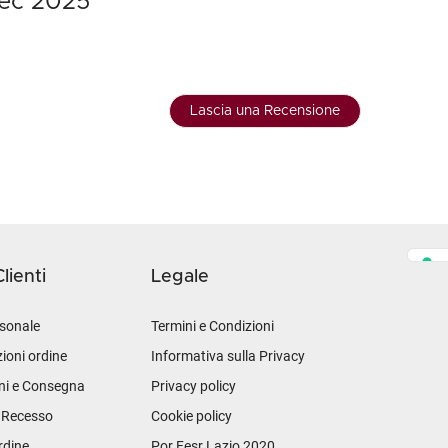
bec 2025
Lascia una Recensione
lienti
Legale
sonale
Termini e Condizioni
ioni ordine
Informativa sulla Privacy
ni e Consegna
Privacy policy
i Recesso
Cookie policy
rdine
Por Fesr Lazio 2020