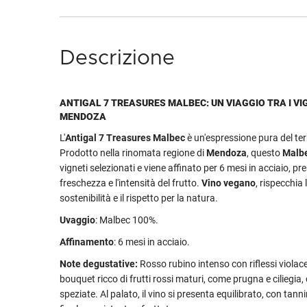
Descrizione
ANTIGAL 7 TREASURES MALBEC: UN VIAGGIO TRA I VIG
MENDOZA
L'
Antigal 7 Treasures Malbec
è un'espressione pura del ter
Prodotto nella rinomata regione di
Mendoza
, questo
Malb
vigneti selezionati e viene affinato per 6 mesi in acciaio, p
freschezza e l'intensità del frutto.
Vino vegano
, rispecchia
sostenibilità e il rispetto per la natura.
Uvaggio
: Malbec 100%.
Affinamento
: 6 mesi in acciaio.
Note degustative:
Rosso rubino intenso con riflessi violac
bouquet ricco di frutti rossi maturi, come prugna e ciliegia,
speziate. Al palato, il vino si presenta equilibrato, con tann