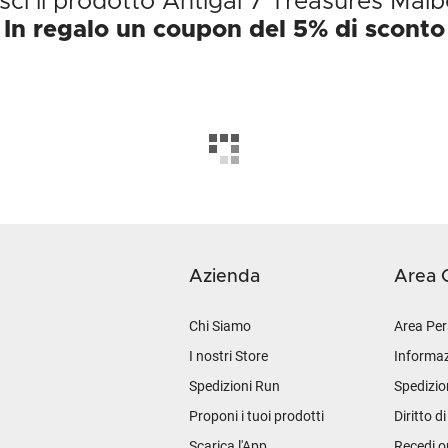
sci il prodotto Antigal 7 Treasures Mal
In regalo un coupon del 5% di sconto
Azienda
Area C
Chi Siamo
Area Per
I nostri Store
Informaz
Spedizioni Run
Spedizio
Proponi i tuoi prodotti
Diritto d
Scarica l'App
Recedi o