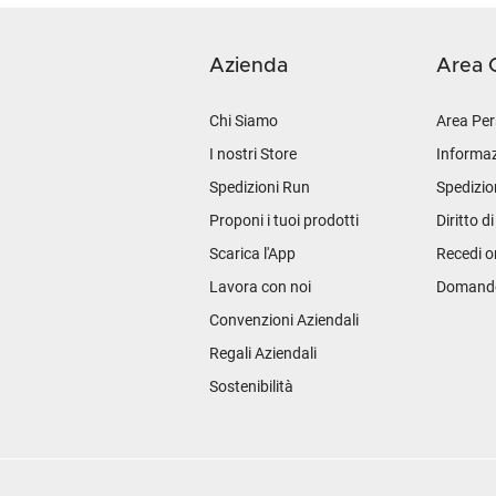
Azienda
Area C
Chi Siamo
Area Per
I nostri Store
Informaz
Spedizioni Run
Spedizio
Proponi i tuoi prodotti
Diritto d
Scarica l'App
Recedi o
Lavora con noi
Domande 
Convenzioni Aziendali
Regali Aziendali
Sostenibilità