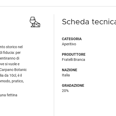
Scheda tecnic
CATEGORIA
Aperitivo
to storico nel
i fiducia: per
PRODUTTORE
entiranno di
Fratelli Branca
ve si vuole e
i Carpano Botanic
NAZIONE
Italia
a da 10cl, è il
comodo, pratico,
GRADAZIONE
20%
 una fettina